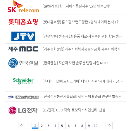
[SK텔레콤] 한국서비스품질지수 ‘27년 연속 1위’
[롯데홈쇼핑] 홈쇼핑 브랜드평판 7월 빅데이터 분석 1위 "소비자 소통 강화 돋보...
[전부방송] 전주시 1회용품 제로·자원순환 위한 합동 캠페인 전개
[제주문화방송] 제주사회복지공동모금회·제주사회복지협의회, 재일제주인 어르신 지원을...
[한국렌탈] 지슨과 보안 솔루션 렌탈 사업 MOU
[슈나이더일렉트릭코리아] 타임지 주관 ‘세계에서 가장 지속가능한 기업’으로 3년 ...
[한국정보통신기술협회] AI 반도체 표준화 연구반 발족 기업·학계 참여
[LG전자] CEO 직속 '로보틱스사업센터' 신설
1
2
3
4
5
6
7
8
9
10