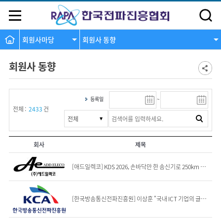
회원사마당
회원사 동향
회원사 동향
등록일
~
전체 :
2433
건
회사
제목
[애드일렉코] KDS 2026, 손바닥만 한 송신기로 250km 휴전선을 덮는다?...
[한국방송통신전파진흥원] 이상훈 "국내 ICT 기업의 글로벌 AI 도약 지원 확대...