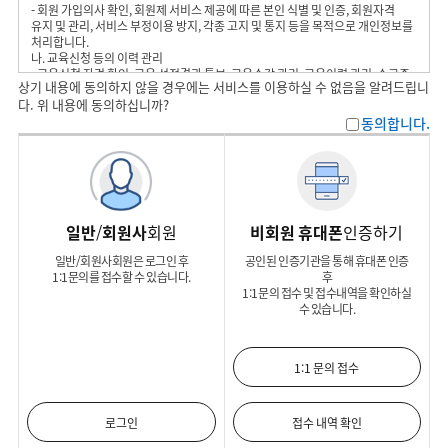
- 회원 가입의사 확인, 회원제 서비스 제공에 따른 본인 식별 및 인증, 회원자격
유지 및 관리, 서비스 부정이용 방지, 각종 고지 및 통지 등을 목적으로 개인정보를
처리합니다.
나. 교육신청 등의 이력 관리
- 교육신청 자격 확인, 교육 선정결과 통보, 교육수강 관리, 교육이력 관리, 수료증
상기 내용에 동의하지 않을 경우에는 서비스를 이용하실 수 없음을 알려드립니
발급 관리 등을 목적으로 개인정보를 처리합니다.
다. 위 내용에 동의하십니까?
다. 고객문의 관리
동의합니다.
- 비회원 1:1문의 접수, 결과 통보 등을 목적으로 개인정보를 처리합니다.
2. 수집하는 개인정보의 항목
전파진흥협회은 서비스 제공을 위해 필요한 최소한의 범위 내에서 다음과 같은
개인정보를 수집하고 있습니다. 수집하는 개인정보의 항목 중 ‘선택항목’은
회원에게 더 나은 서비스를 제공하기 위해 추가로 수집하는 정보입니다. 회원이
일반
/
회원사
회원
비회원 휴대폰
인증하기
원하지 않을 경우 해당 추가정보는 수집하지 않으며, 이로 인한 서비스 이용 상의
제한은 없습니다.
일반/회원사회원은 로그인 후
공인된 인증기관을 통해 휴대폰 인증
1:1문의를 접수할 수 있습니다.
후
가. 개인정보 수집ㆍ이용 내역
1:1문의 접수 및 접수내역을 확인하실
- 개인정보파일명 : 전파진흥협회 홈페이지 회원정보
수 있습니다.
나. 교육신청 시
- 개인정보파일명 : 전파진흥협회 홈페이지 회원목록
※ 고용노동부 교육 : 주민등록번호
- 선택항목 : 성명(영문)
1:1 문의 접수
다. 고객문의 관리
- 개인정보파일명 : 나이스평가정보 휴대폰본인인증 정보, 이메일
로그인
접수 내역 확인
3. 개인정보의 처리 및 보유기간